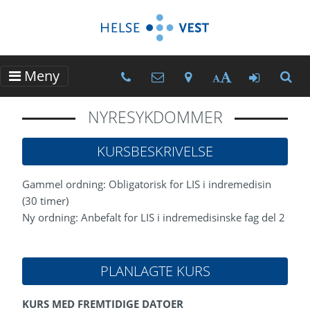
Meny
Kurssteders telefonnumre
Kurssteders e-postadres
Kurssteder - Kart og
Gå til M
Tekststørrelse
NYRESYKDOMMER
KURSBESKRIVELSE
Gammel ordning: Obligatorisk for LIS i indremedisin
(30 timer)
Ny ordning: Anbefalt for LIS i indremedisinske fag del 2
PLANLAGTE KURS
KURS MED FREMTIDIGE DATOER