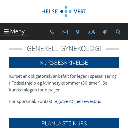
Meny
Kurssteders telefonnumre
Kurssteders e-postadres
Kurssteder - Kart og
Gå til M
Tekststørrelse
GENERELL GYNEKOLOGI
KURSBESKRIVELSE
Kurset er obligatorisk/anbefalt for leger i spesialisering
i Fødselshjelp og kvinnesykdommer (30 timer). Se
kurskatalogen for detaljer.
For spørsmål, kontakt
regutvest@helse-vest.no
PLANLAGTE KURS