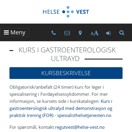
Meny
Kurssteders telefonnumre
Kurssteders e-postadres
Kurssteder - Kart og
Gå til M
Tekststørrelse
KURS I GASTROENTEROLOGISK
ULTRAYD
KURSBESKRIVELSE
Obligatorisk/anbefalt (24 timer) kurs for leger i
spesialisering i Fordøyelsessykdommer. For mer
informasjon, se kursets side i kurskatalogen:
Kurs i
gastroenterologisk ultralyd med demonstrasjon og
praktisk trening (FOR) - spesialisthelsetjenesten.no
For spørsmål, kontakt
regutvest@helse-vest.no