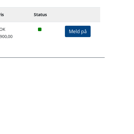
is
Status
Ledige plasser
OK
Meld på
 900,00
 og veibeskrivelse
rs telefonnumre
e-postadresser