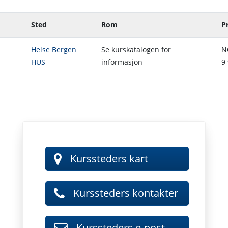
Sted
Rom
Pr
Helse Bergen
Se kurskatalogen for
N
HUS
informasjon
9
Kurssteder - Kart
Kurssteders kart
Kursstede
Kurssteders kontakter
Kurssteders 
Kurssteders e-post