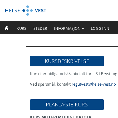
KURS
STEDER
INFORMASJON
LOGG INN
KURSBESKRIVELSE
Kurset er obligatorisk/anbefalt for LIS i Bryst- og
Ved spørsmål, kontakt
regutvest@helse-vest.no
PLANLAGTE KURS
KURS MED FREMTIDIGE DATOER